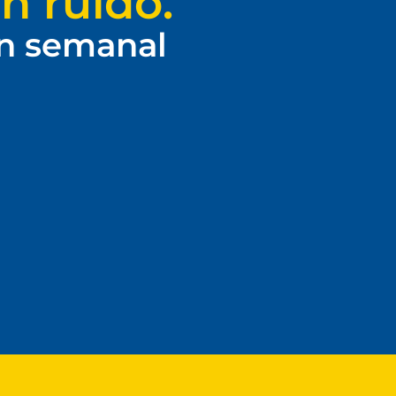
n ruido.
ín semanal