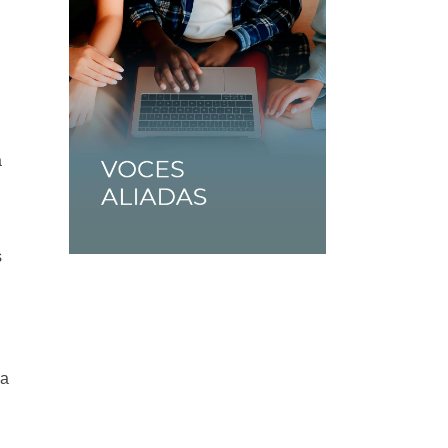
a
s
ra