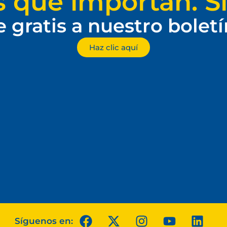
s que importan. Si
e gratis a nuestro bolet
Haz clic aquí
Síguenos en: