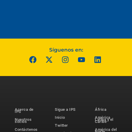
Síguenos en:
Acerca de
Sigue a IPS
África
IPS
Inicio
América
Nuestros
Latina y el
socios
Caribe
Twitter
Contáctenos
América del
Norte