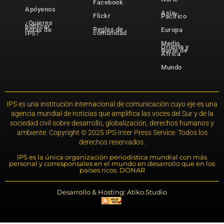
Facebook
Apóyenos
Asia-
Flickr
Pacífico
¿Quieres
publicar
Reglas de
notas de
Europa
comunidad
IPS?
Medio
Oriente y
Norte de
África
Mundo
IPS es una institución internacional de comunicación cuyo eje es una
agencia mundial de noticias que amplifica las voces del Sur y de la
sociedad civil sobre desarrollo, globalización, derechos humanos y
ambiente. Copyright © 2025 IPS-Inter Press Service. Todos los
derechos reservados.
IPS es la única organización periodística mundial con más
personal y corresponsales en el mundo en desarrollo que en los
países ricos. DONAR
Desarrollo & Hosting: Atiko.Studio