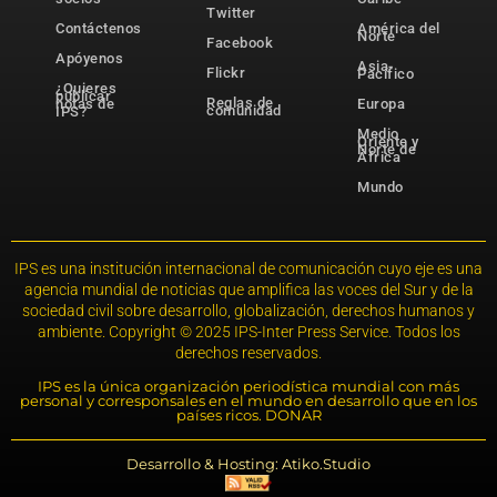
Twitter
Contáctenos
América del
Norte
Facebook
Apóyenos
Asia-
Flickr
Pacífico
¿Quieres
publicar
Reglas de
notas de
Europa
comunidad
IPS?
Medio
Oriente y
Norte de
África
Mundo
IPS es una institución internacional de comunicación cuyo eje es una
agencia mundial de noticias que amplifica las voces del Sur y de la
sociedad civil sobre desarrollo, globalización, derechos humanos y
ambiente. Copyright © 2025 IPS-Inter Press Service. Todos los
derechos reservados.
IPS es la única organización periodística mundial con más
personal y corresponsales en el mundo en desarrollo que en los
países ricos. DONAR
Desarrollo & Hosting: Atiko.Studio