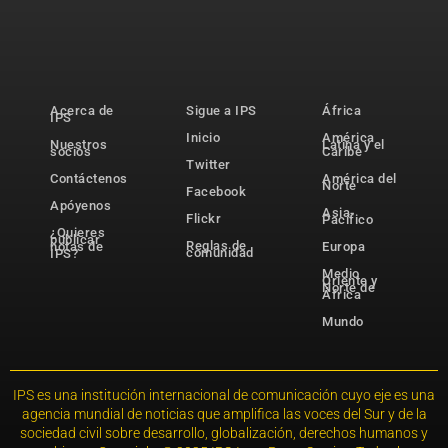
Acerca de
Sigue a IPS
África
IPS
Inicio
América
Nuestros
Latina y el
socios
Caribe
Twitter
Contáctenos
América del
Norte
Facebook
Apóyenos
Asia-
Flickr
Pacífico
¿Quieres
publicar
Reglas de
notas de
Europa
comunidad
IPS?
Medio
Oriente y
Norte de
África
Mundo
IPS es una institución internacional de comunicación cuyo eje es una
agencia mundial de noticias que amplifica las voces del Sur y de la
sociedad civil sobre desarrollo, globalización, derechos humanos y