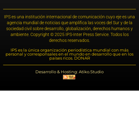
IPS es una institución internacional de comunicación cuyo eje es una
agencia mundial de noticias que amplifica las voces del Sur y de la
sociedad civil sobre desarrollo, globalización, derechos humanos y
ambiente. Copyright © 2025 IPS-Inter Press Service. Todos los
derechos reservados.
IPS es la única organización periodística mundial con más
personal y corresponsales en el mundo en desarrollo que en los
países ricos. DONAR
Desarrollo & Hosting: Atiko.Studio