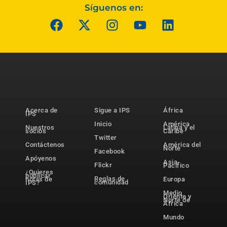
Síguenos en:
Acerca de
Sigue a IPS
África
IPS
Inicio
América
Nuestros
Latina y el
socios
Caribe
Twitter
Contáctenos
América del
Norte
Facebook
Apóyenos
Asia-
Flickr
Pacífico
¿Quieres
publicar
Reglas de
notas de
Europa
comunidad
IPS?
Medio
Oriente y
Norte de
África
Mundo