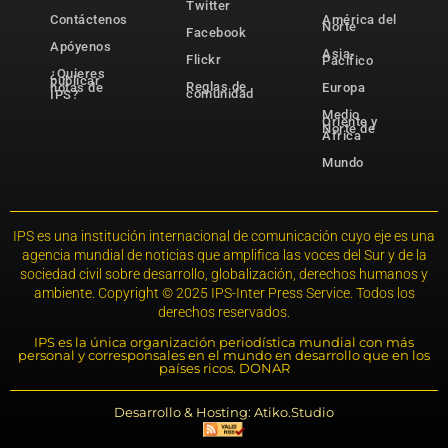
Twitter
Contáctenos
América del
Norte
Facebook
Apóyenos
Asia-
Flickr
Pacífico
¿Quieres
publicar
Reglas de
notas de
Europa
comunidad
IPS?
Medio
Oriente y
Norte de
África
Mundo
IPS es una institución internacional de comunicación cuyo eje es una
agencia mundial de noticias que amplifica las voces del Sur y de la
sociedad civil sobre desarrollo, globalización, derechos humanos y
ambiente. Copyright © 2025 IPS-Inter Press Service. Todos los
derechos reservados.
IPS es la única organización periodística mundial con más
personal y corresponsales en el mundo en desarrollo que en los
países ricos. DONAR
Desarrollo & Hosting: Atiko.Studio