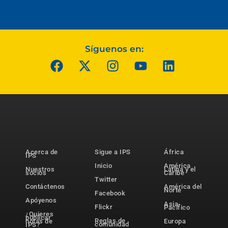
Síguenos en:
Acerca de
Sigue a IPS
África
IPS
Inicio
América
Nuestros
Latina y el
socios
Caribe
Twitter
Contáctenos
América del
Norte
Facebook
Apóyenos
Asia-
Flickr
Pacífico
¿Quieres
publicar
Reglas de
notas de
Europa
comunidad
IPS?