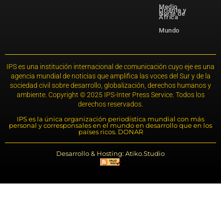
Medio
Oriente y
Norte de
África
Mundo
IPS es una institución internacional de comunicación cuyo eje es una
agencia mundial de noticias que amplifica las voces del Sur y de la
sociedad civil sobre desarrollo, globalización, derechos humanos y
ambiente. Copyright © 2025 IPS-Inter Press Service. Todos los
derechos reservados.
IPS es la única organización periodística mundial con más
personal y corresponsales en el mundo en desarrollo que en los
países ricos. DONAR
Desarrollo & Hosting: Atiko.Studio