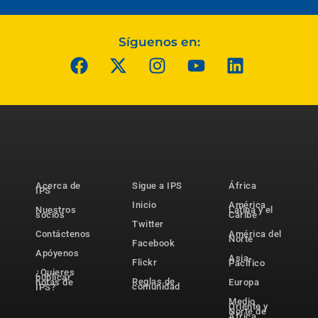
Síguenos en:
Acerca de
Sigue a IPS
África
IPS
Inicio
América
Nuestros
Latina y el
socios
Caribe
Twitter
Contáctenos
América del
Norte
Facebook
Apóyenos
Asia-
Flickr
Pacífico
¿Quieres
publicar
Reglas de
notas de
Europa
comunidad
IPS?
Medio
Oriente y
Norte de
África