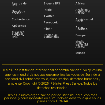
Acerca de
Sigue a IPS
África
IPS
Inicio
América
Nuestros
Latina y el
socios
Caribe
Twitter
Contáctenos
América del
Norte
Facebook
Apóyenos
Asia-
Flickr
Pacífico
¿Quieres
publicar
Reglas de
notas de
Europa
comunidad
IPS?
Medio
Oriente y
Norte de
África
Mundo
IPS es una institución internacional de comunicación cuyo eje es una
agencia mundial de noticias que amplifica las voces del Sur y de la
sociedad civil sobre desarrollo, globalización, derechos humanos y
ambiente. Copyright © 2025 IPS-Inter Press Service. Todos los
derechos reservados.
IPS es la única organización periodística mundial con más
personal y corresponsales en el mundo en desarrollo que en los
países ricos. DONAR