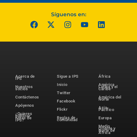
Síguenos en:
Acerca de
Sigue a IPS
África
IPS
Inicio
América
Nuestros
Latina y el
socios
Caribe
Twitter
Contáctenos
América del
Norte
Facebook
Apóyenos
Asia-
Flickr
Pacífico
¿Quieres
publicar
Reglas de
notas de
Europa
comunidad
IPS?
Medio
Oriente y
Norte de
África