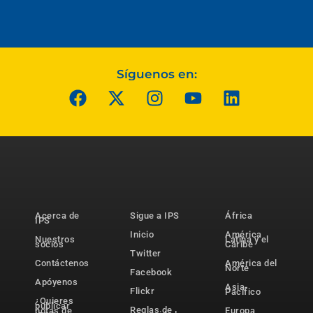
Síguenos en:
Acerca de
Sigue a IPS
África
IPS
Inicio
América
Nuestros
Latina y el
socios
Caribe
Twitter
Contáctenos
América del
Norte
Facebook
Apóyenos
Asia-
Flickr
Pacífico
¿Quieres
publicar
Reglas de
notas de
Europa