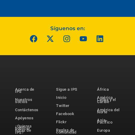
Síguenos en:
Acerca de
Sigue a IPS
África
IPS
Inicio
América
Nuestros
Latina y el
socios
Caribe
Twitter
Contáctenos
América del
Norte
Facebook
Apóyenos
Asia-
Flickr
Pacífico
¿Quieres
publicar
Reglas de
notas de
Europa
comunidad
IPS?