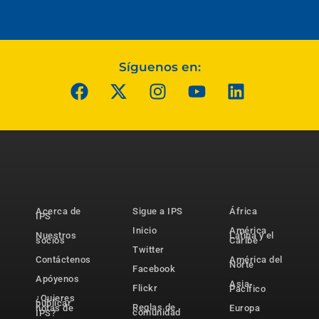
Síguenos en:
Acerca de
Sigue a IPS
África
IPS
Inicio
América
Nuestros
Latina y el
socios
Caribe
Twitter
Contáctenos
América del
Norte
Facebook
Apóyenos
Asia-
Flickr
Pacífico
¿Quieres
publicar
Reglas de
notas de
Europa
comunidad
IPS?