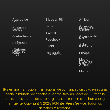
Acerca de
Sigue a IPS
África
IPS
Inicio
América
Nuestros
Latina y el
socios
Caribe
Twitter
Contáctenos
América del
Norte
Facebook
Apóyenos
Asia-
Flickr
Pacífico
¿Quieres
publicar
Reglas de
notas de
Europa
comunidad
IPS?
Medio
Oriente y
Norte de
África
Mundo
IPS es una institución internacional de comunicación cuyo eje es una
agencia mundial de noticias que amplifica las voces del Sur y de la
sociedad civil sobre desarrollo, globalización, derechos humanos y
ambiente. Copyright © 2025 IPS-Inter Press Service. Todos los
derechos reservados.