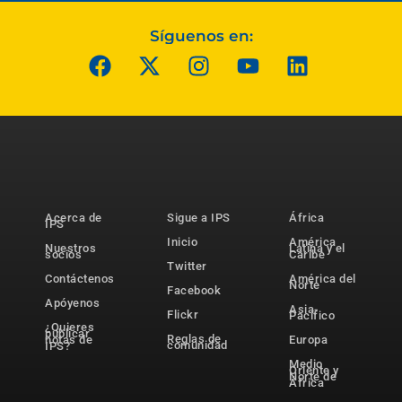
Síguenos en:
Acerca de
Sigue a IPS
África
IPS
Inicio
América
Nuestros
Latina y el
socios
Caribe
Twitter
Contáctenos
América del
Norte
Facebook
Apóyenos
Asia-
Flickr
Pacífico
¿Quieres
publicar
Reglas de
notas de
Europa
comunidad
IPS?
Medio
Oriente y
Norte de
África