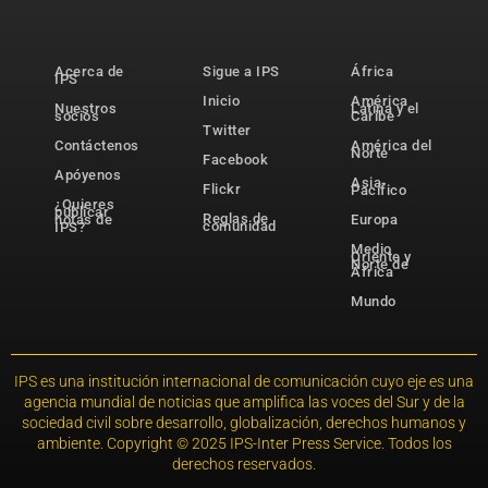
Acerca de
Sigue a IPS
África
IPS
Inicio
América
Nuestros
Latina y el
socios
Caribe
Twitter
Contáctenos
América del
Norte
Facebook
Apóyenos
Asia-
Flickr
Pacífico
¿Quieres
publicar
Reglas de
notas de
Europa
comunidad
IPS?
Medio
Oriente y
Norte de
África
Mundo
IPS es una institución internacional de comunicación cuyo eje es una
agencia mundial de noticias que amplifica las voces del Sur y de la
sociedad civil sobre desarrollo, globalización, derechos humanos y
ambiente. Copyright © 2025 IPS-Inter Press Service. Todos los
derechos reservados.