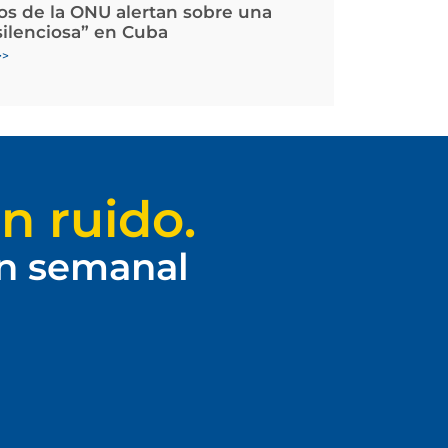
os de la ONU alertan sobre una
silenciosa” en Cuba
>>
n ruido.
ín semanal