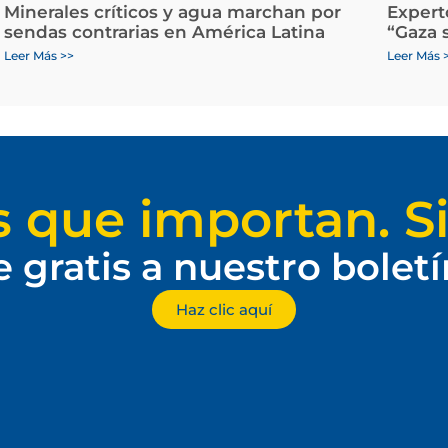
Minerales críticos y agua marchan por
Expert
sendas contrarias en América Latina
“Gaza 
Leer Más >>
Leer Más 
s que importan. Si
e gratis a nuestro bolet
Haz clic aquí