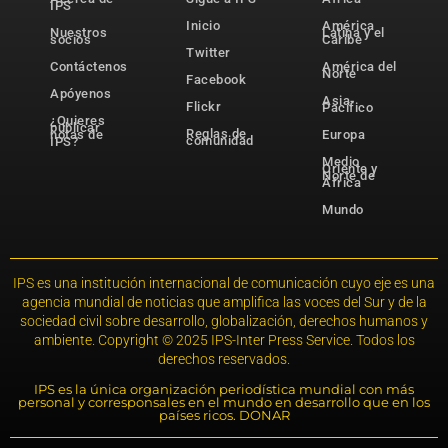
IPS
Inicio
América
Nuestros
Latina y el
socios
Caribe
Twitter
Contáctenos
América del
Norte
Facebook
Apóyenos
Asia-
Flickr
Pacífico
¿Quieres
publicar
Reglas de
notas de
Europa
comunidad
IPS?
Medio
Oriente y
Norte de
África
Mundo
IPS es una institución internacional de comunicación cuyo eje es una
agencia mundial de noticias que amplifica las voces del Sur y de la
sociedad civil sobre desarrollo, globalización, derechos humanos y
ambiente. Copyright © 2025 IPS-Inter Press Service. Todos los
derechos reservados.
IPS es la única organización periodística mundial con más
personal y corresponsales en el mundo en desarrollo que en los
países ricos. DONAR