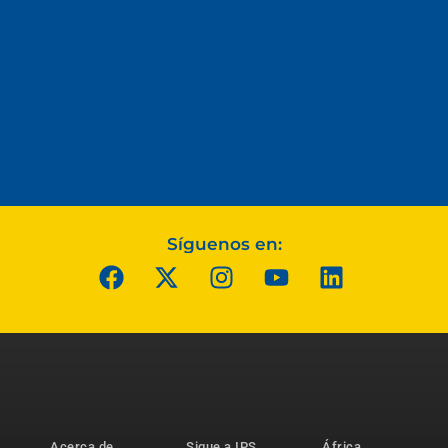
Síguenos en:
Acerca de
Sigue a IPS
África