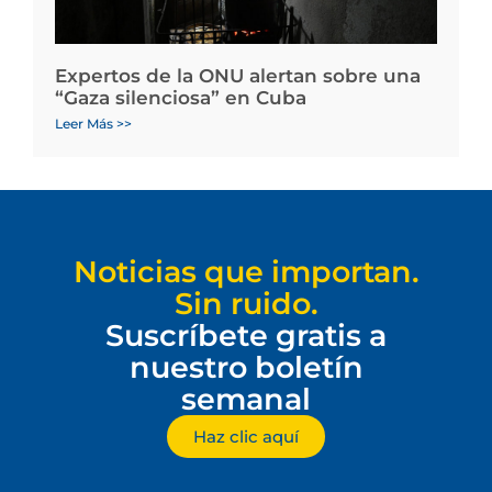
Expertos de la ONU alertan sobre una
“Gaza silenciosa” en Cuba
Leer Más >>
Noticias que importan.
Sin ruido.
Suscríbete gratis a
nuestro boletín
semanal
Haz clic aquí