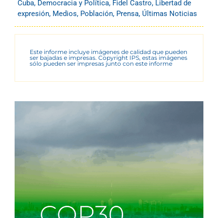
Cuba
,
Democracia y Política
,
Fidel Castro
,
Libertad de
expresión
,
Medios
,
Población
,
Prensa
,
Últimas Noticias
Este informe incluye imágenes de calidad que pueden
ser bajadas e impresas. Copyright IPS, estas imágenes
sólo pueden ser impresas junto con este informe