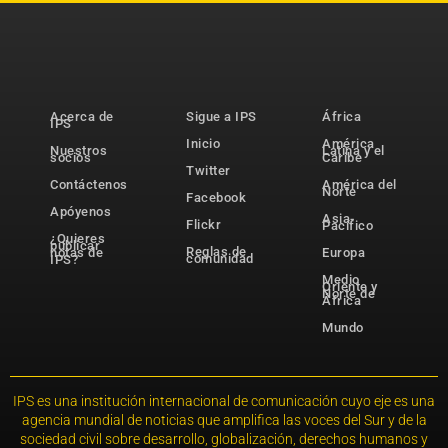
Acerca de
Sigue a IPS
África
IPS
Inicio
América
Nuestros
Latina y el
socios
Caribe
Twitter
Contáctenos
América del
Norte
Facebook
Apóyenos
Asia-
Flickr
Pacífico
¿Quieres
publicar
Reglas de
notas de
Europa
comunidad
IPS?
Medio
Oriente y
Norte de
África
Mundo
IPS es una institución internacional de comunicación cuyo eje es una
agencia mundial de noticias que amplifica las voces del Sur y de la
sociedad civil sobre desarrollo, globalización, derechos humanos y