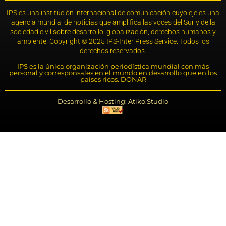
IPS es una institución internacional de comunicación cuyo eje es una
agencia mundial de noticias que amplifica las voces del Sur y de la
sociedad civil sobre desarrollo, globalización, derechos humanos y
ambiente. Copyright © 2025 IPS-Inter Press Service. Todos los
derechos reservados.
IPS es la única organización periodística mundial con más
personal y corresponsales en el mundo en desarrollo que en los
países ricos. DONAR
Desarrollo & Hosting: Atiko.Studio