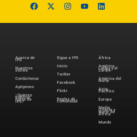
Acerca de
Sigue a IPS
África
IPS
Inicio
América
Nuestros
Latina y el
socios
Caribe
Twitter
Contáctenos
América del
Norte
Facebook
Apóyenos
Asia-
Flickr
Pacífico
¿Quieres
publicar
Reglas de
notas de
Europa
comunidad
IPS?
Medio
Oriente y
Norte de
África
Mundo