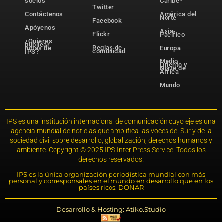
socios
Caribe
Twitter
Contáctenos
América del
Norte
Facebook
Apóyenos
Asia-
Flickr
Pacífico
¿Quieres
publicar
Reglas de
notas de
Europa
comunidad
IPS?
Medio
Oriente y
Norte de
África
Mundo
IPS es una institución internacional de comunicación cuyo eje es una
agencia mundial de noticias que amplifica las voces del Sur y de la
sociedad civil sobre desarrollo, globalización, derechos humanos y
ambiente. Copyright © 2025 IPS-Inter Press Service. Todos los
derechos reservados.
IPS es la única organización periodística mundial con más
personal y corresponsales en el mundo en desarrollo que en los
países ricos. DONAR
Desarrollo & Hosting: Atiko.Studio