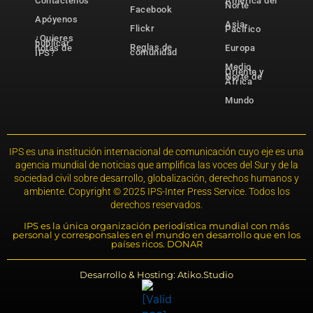
Contáctenos
América del
Norte
Facebook
Apóyenos
Asia-
Flickr
Pacífico
¿Quieres
publicar
Reglas de
notas de
Europa
comunidad
IPS?
Medio
Oriente y
Norte de
África
Mundo
IPS es una institución internacional de comunicación cuyo eje es una
agencia mundial de noticias que amplifica las voces del Sur y de la
sociedad civil sobre desarrollo, globalización, derechos humanos y
ambiente. Copyright © 2025 IPS-Inter Press Service. Todos los
derechos reservados.
IPS es la única organización periodística mundial con más
personal y corresponsales en el mundo en desarrollo que en los
países ricos. DONAR
Desarrollo & Hosting: Atiko.Studio