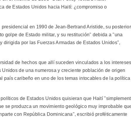
ca de Estados Unidos hacia Haití: ¿compromiso o
n presidencial en 1990 de Jean-Bertrand Aristide, su posterior
o golpe de Estado militar, y su restitución" debida a "una
 y dirigida por las Fuerzas Armadas de Estados Unidos",
ersidad de hechos que allí suceden vinculados a los interese
s Unidos de una numerosa y creciente población de origen
l país caribeño en uno de los temas intocables de la política
políticos de Estados Unidos quisieran que Haití "simplemen
que se produzca un movimiento geológico muy improbable qu
omparte con República Dominicana", escribió proféticamente