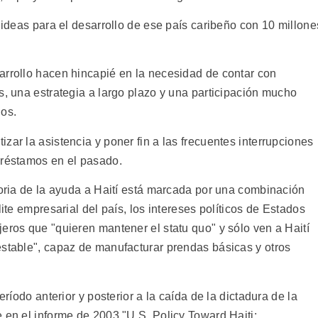
n ideas para el desarrollo de ese país caribeño con 10 millone
arrollo hacen hincapié en la necesidad de contar con
s, una estrategia a largo plazo y una participación mucho
nos.
zar la asistencia y poner fin a las frecuentes interrupciones
préstamos en el pasado.
toria de la ayuda a Haití está marcada por una combinación
lite empresarial del país, los intereses políticos de Estados
eros que "quieren mantener el statu quo" y sólo ven a Haití
estable", capaz de manufacturar prendas básicas y otros
eríodo anterior y posterior a la caída de la dictadura de la
 en el informe de 2003 "U.S. Policy Toward Haiti: