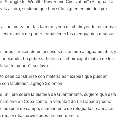
c Struggle for Wealth, Power and Civilization" (El agua: La
civilización), sostiene que hoy sólo siguen en pie dos por
za con fuerza por las laderas yermas, obstruyendo los arroyo
eciendo antes de poder reabastecer las menguantes reservas
itianos carecen de un acceso satisfactorio al agua potable, y
 adecuado. La pobreza hídrica es el principal motivo de los
lidad temprana", sostuvo.
o debe construirse con materiales flexibles que puedan
e con facilidad", agregó Solomon.
 un libro sobre la historia de Guantánamo, sugiere que esta
mantiene en Cuba contra la voluntad de La Habana podría
como hospital de campo, campamento de refugiados o almacén
s, ropa y otras provisiones de emergencia.