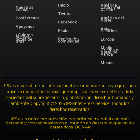
Inicio
América
Nuestros
Latina y el
socios
Caribe
Twitter
Contáctenos
América del
Norte
Facebook
Apóyenos
Asia-
Flickr
Pacífico
¿Quieres
publicar
Reglas de
notas de
Europa
comunidad
IPS?
Medio
Oriente y
Norte de
África
Mundo
IPS es una institución internacional de comunicación cuyo eje es una
agencia mundial de noticias que amplifica las voces del Sur y de la
sociedad civil sobre desarrollo, globalización, derechos humanos y
ambiente. Copyright © 2025 IPS-Inter Press Service. Todos los
derechos reservados.
IPS es la única organización periodística mundial con más
personal y corresponsales en el mundo en desarrollo que en los
países ricos. DONAR