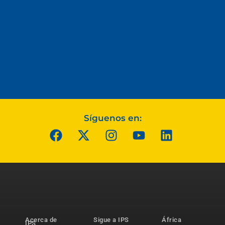
Síguenos en:
Acerca de
Sigue a IPS
África
IPS