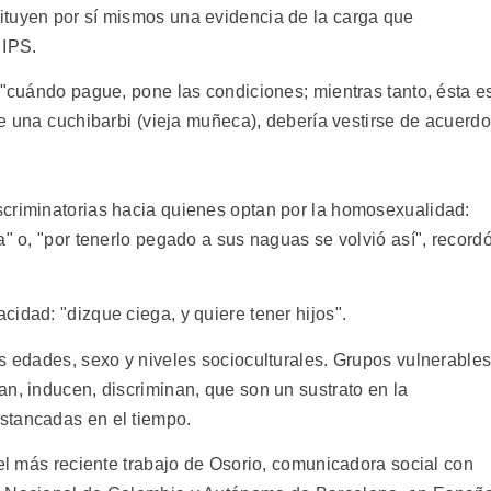
ituyen por sí mismos una evidencia de la carga que
 IPS.
 "cuándo pague, pone las condiciones; mientras tanto, ésta e
e una cuchibarbi (vieja muñeca), debería vestirse de acuerdo
scriminatorias hacia quienes optan por la homosexualidad:
a" o, "por tenerlo pegado a sus naguas se volvió así", record
idad: "dizque ciega, y quiere tener hijos".
as edades, sexo y niveles socioculturales. Grupos vulnerable
n, inducen, discriminan, que son un sustrato en la
stancadas en el tiempo.
del más reciente trabajo de Osorio, comunicadora social con