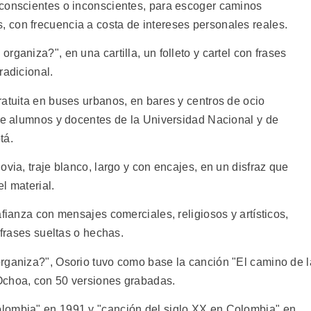
 conscientes o inconscientes, para escoger caminos
 con frecuencia a costa de intereses personales reales.
ganiza?", en una cartilla, un folleto y cartel con frases
radicional.
ratuita en buses urbanos, en bares y centros de ocio
tre alumnos y docentes de la Universidad Nacional y de
tá.
ovia, traje blanco, largo y con encajes, en un disfraz que
l material.
afianza con mensajes comerciales, religiosos y artísticos,
 frases sueltas o hechas.
rganiza?", Osorio tuvo como base la canción "El camino de l
Ochoa, con 50 versiones grabadas.
lombia" en 1991 y "canción del siglo XX en Colombia" en