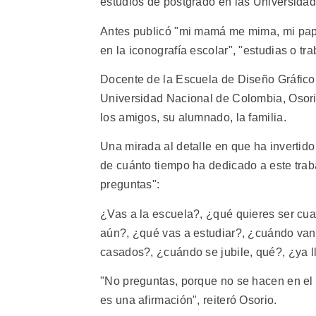
estudios de postgrado en las Universid
Antes publicó "mi mamá me mima, mi papá
en la iconografía escolar", "estudias o tr
Docente de la Escuela de Diseño Gráfico 
Universidad Nacional de Colombia, Osorio
los amigos, su alumnado, la familia.
Una mirada al detalle en que ha invertid
de cuánto tiempo ha dedicado a este trabaj
preguntas":
¿Vas a la escuela?, ¿qué quieres ser cua
aún?, ¿qué vas a estudiar?, ¿cuándo van
casados?, ¿cuándo se jubile, qué?, ¿ya l
"No preguntas, porque no se hacen en el 
es una afirmación", reiteró Osorio.