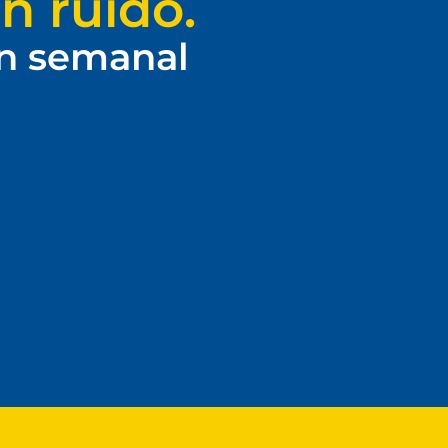
n ruido.
ín semanal