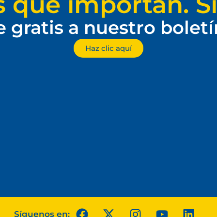
s que importan. Si
e gratis a nuestro bolet
Haz clic aquí
Síguenos en: