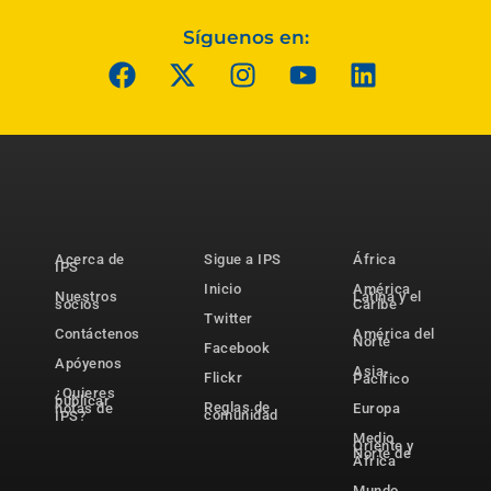
Síguenos en:
Acerca de
Sigue a IPS
África
IPS
Inicio
América
Nuestros
Latina y el
socios
Caribe
Twitter
Contáctenos
América del
Norte
Facebook
Apóyenos
Asia-
Flickr
Pacífico
¿Quieres
publicar
Reglas de
notas de
Europa
comunidad
IPS?
Medio
Oriente y
Norte de
África
Mundo