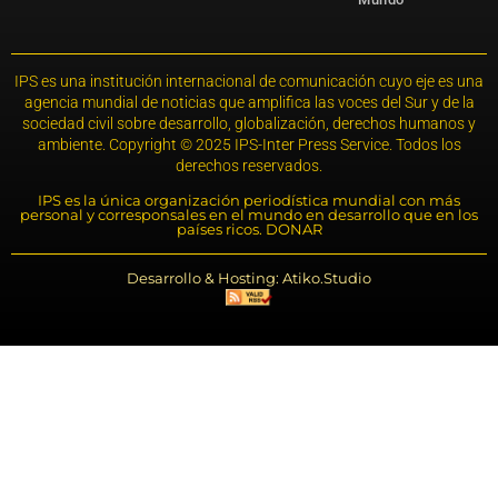
IPS es una institución internacional de comunicación cuyo eje es una
agencia mundial de noticias que amplifica las voces del Sur y de la
sociedad civil sobre desarrollo, globalización, derechos humanos y
ambiente. Copyright © 2025 IPS-Inter Press Service. Todos los
derechos reservados.
IPS es la única organización periodística mundial con más
personal y corresponsales en el mundo en desarrollo que en los
países ricos. DONAR
Desarrollo & Hosting: Atiko.Studio