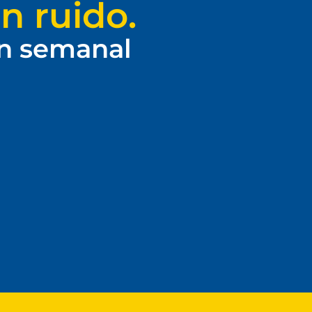
n ruido.
ín semanal