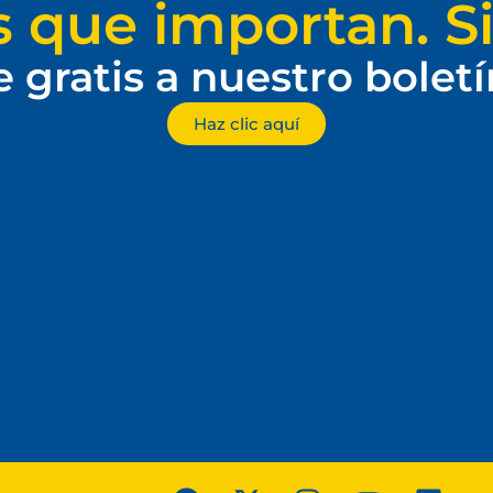
s que importan. Si
e gratis a nuestro bolet
Haz clic aquí