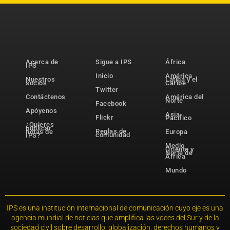
Acerca de
Sigue a IPS
África
IPS
Inicio
América
Nuestros
Latina y el
socios
Caribe
Twitter
Contáctenos
América del
Norte
Facebook
Apóyenos
Asia-
Flickr
Pacífico
¿Quieres
publicar
Reglas de
notas de
Europa
comunidad
IPS?
Medio
Oriente y
Norte de
África
Mundo
IPS es una institución internacional de comunicación cuyo eje es una
agencia mundial de noticias que amplifica las voces del Sur y de la
sociedad civil sobre desarrollo, globalización, derechos humanos y