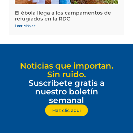
El ébola llega a los campamentos de
refugiados en la RDC
Leer Más >>
Noticias que importan.
Sin ruido.
Suscríbete gratis a
nuestro boletín
semanal
Haz clic aquí