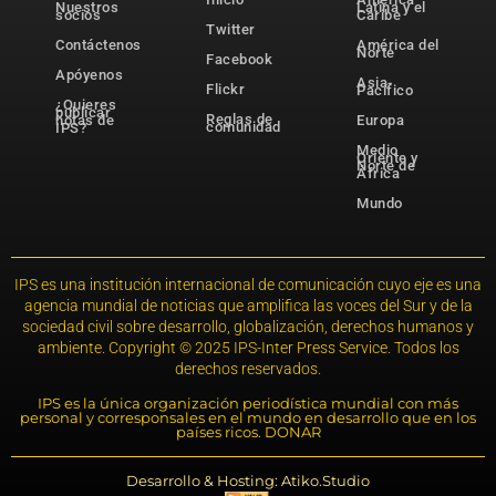
Nuestros
Latina y el
socios
Caribe
Twitter
Contáctenos
América del
Norte
Facebook
Apóyenos
Asia-
Flickr
Pacífico
¿Quieres
publicar
Reglas de
notas de
Europa
comunidad
IPS?
Medio
Oriente y
Norte de
África
Mundo
IPS es una institución internacional de comunicación cuyo eje es una
agencia mundial de noticias que amplifica las voces del Sur y de la
sociedad civil sobre desarrollo, globalización, derechos humanos y
ambiente. Copyright © 2025 IPS-Inter Press Service. Todos los
derechos reservados.
IPS es la única organización periodística mundial con más
personal y corresponsales en el mundo en desarrollo que en los
países ricos. DONAR
Desarrollo & Hosting: Atiko.Studio