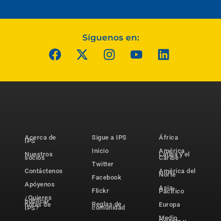
Síguenos en:
Acerca de
Sigue a IPS
África
IPS
Inicio
América
Nuestros
Latina y el
socios
Caribe
Twitter
Contáctenos
América del
Norte
Facebook
Apóyenos
Asia-
Flickr
Pacífico
¿Quieres
publicar
Reglas de
notas de
Europa
comunidad
IPS?
Medio