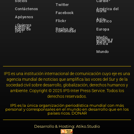
socios
Caribe
Twitter
Contáctenos
América del
Norte
Facebook
Apóyenos
Asia-
Flickr
Pacífico
¿Quieres
publicar
Reglas de
notas de
Europa
comunidad
IPS?
Medio
Oriente y
Norte de
África
Mundo
IPS es una institución internacional de comunicación cuyo eje es una
agencia mundial de noticias que amplifica las voces del Sur y de la
sociedad civil sobre desarrollo, globalización, derechos humanos y
ambiente. Copyright © 2025 IPS-Inter Press Service. Todos los
derechos reservados.
IPS es la única organización periodística mundial con más
personal y corresponsales en el mundo en desarrollo que en los
países ricos. DONAR
Desarrollo & Hosting: Atiko.Studio