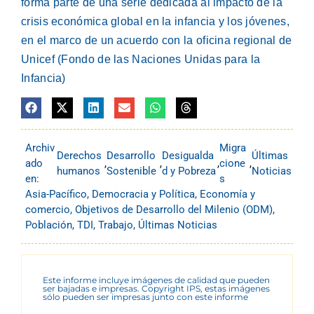
forma parte de una serie dedicada al impacto de la
crisis económica global en la infancia y los jóvenes,
en el marco de un acuerdo con la oficina regional de
Unicef (Fondo de las Naciones Unidas para la
Infancia)
Archiv
Migra
Derechos
Desarrollo
Desigualda
Últimas
ado
,
,
,
cione
,
humanos
Sostenible
d y Pobreza
Noticias
en:
s
Asia-Pacífico
,
Democracia y Política
,
Economía y
comercio
,
Objetivos de Desarrollo del Milenio (ODM)
,
Población
,
TDI
,
Trabajo
,
Últimas Noticias
Este informe incluye imágenes de calidad que pueden
ser bajadas e impresas. Copyright IPS, estas imágenes
sólo pueden ser impresas junto con este informe