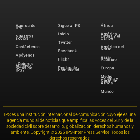
Acerca de
Sigue a IPS
África
IPS
Inicio
América
Nuestros
Latina y el
socios
Caribe
Twitter
Contáctenos
América del
Norte
Facebook
Apóyenos
Asia-
Flickr
Pacífico
¿Quieres
publicar
Reglas de
notas de
Europa
comunidad
IPS?
Medio
Oriente y
Norte de
África
Mundo
IPS es una institución internacional de comunicación cuyo eje es una
agencia mundial de noticias que amplifica las voces del Sur y de la
sociedad civil sobre desarrollo, globalización, derechos humanos y
ambiente. Copyright © 2025 IPS-Inter Press Service. Todos los
derechos reservados.