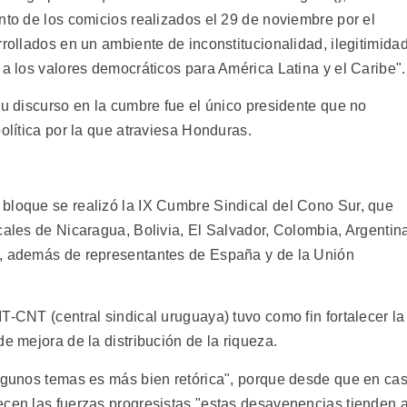
nto de los comicios realizados el 29 de noviembre por el
rrollados en un ambiente de inconstitucionalidad, ilegitimida
 a los valores democráticos para América Latina y el Caribe".
su discurso en la cumbre fue el único presidente que no
política por la que atraviesa Honduras.
bloque se realizó la IX Cumbre Sindical del Cono Sur, que
cales de Nicaragua, Bolivia, El Salvador, Colombia, Argentin
a, además de representantes de España y de la Unión
T-CNT (central sindical uruguaya) tuvo como fin fortalecer la
e mejora de la distribución de la riqueza.
algunos temas es más bien retórica", porque desde que en cas
ecen las fuerzas progresistas "estas desavenencias tienden 