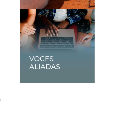
e
s
n