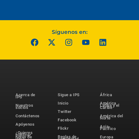
Síguenos en:
Acerca de
Sigue a IPS
África
IPS
Inicio
América
Nuestros
Latina y el
socios
Caribe
Twitter
Contáctenos
América del
Norte
Facebook
Apóyenos
Asia-
Flickr
Pacífico
¿Quieres
publicar
Reglas de
notas de
Europa
comunidad