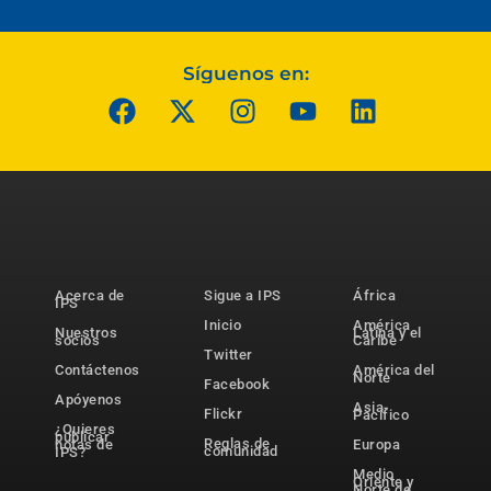
Síguenos en:
Acerca de
Sigue a IPS
África
IPS
Inicio
América
Nuestros
Latina y el
socios
Caribe
Twitter
Contáctenos
América del
Norte
Facebook
Apóyenos
Asia-
Flickr
Pacífico
¿Quieres
publicar
Reglas de
notas de
Europa
comunidad
IPS?
Medio
Oriente y
Norte de