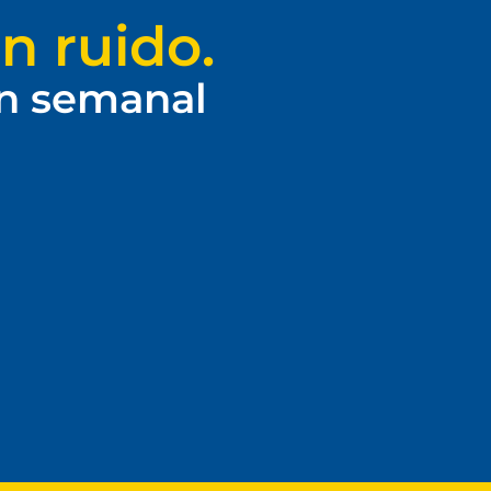
n ruido.
ín semanal