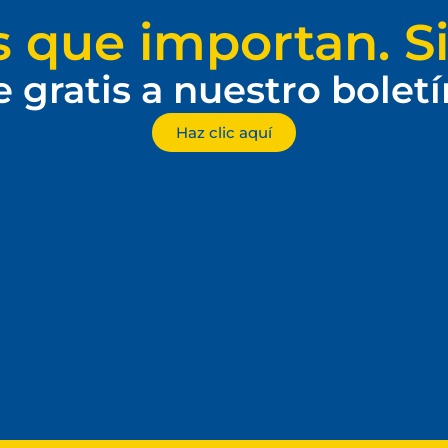
s que importan. Si
e gratis a nuestro bolet
Haz clic aquí