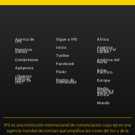
Acerca de
Sigue a IPS
África
IPS
Inicio
América
Nuestros
Latina y el
socios
Caribe
Twitter
Contáctenos
América del
Norte
Facebook
Apóyenos
Asia-
Flickr
Pacífico
¿Quieres
publicar
Reglas de
notas de
Europa
comunidad
IPS?
Medio
Oriente y
Norte de
África
Mundo
IPS es una institución internacional de comunicación cuyo eje es una
agencia mundial de noticias que amplifica las voces del Sur y de la