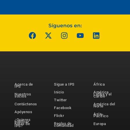
Síguenos en:
Acerca de
Sigue a IPS
África
IPS
Inicio
América
Nuestros
Latina y el
socios
Caribe
Twitter
Contáctenos
América del
Norte
Facebook
Apóyenos
Asia-
Flickr
Pacífico
¿Quieres
publicar
Reglas de
notas de
Europa
comunidad
IPS?