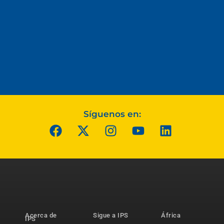
Síguenos en:
Acerca de
Sigue a IPS
África
IPS