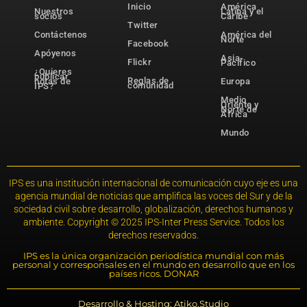
Inicio
América
Nuestros
Latina y el
socios
Caribe
Twitter
Contáctenos
América del
Norte
Facebook
Apóyenos
Asia-
Flickr
Pacífico
¿Quieres
publicar
Reglas de
notas de
Europa
comunidad
IPS?
Medio
Oriente y
Norte de
África
Mundo
IPS es una institución internacional de comunicación cuyo eje es una
agencia mundial de noticias que amplifica las voces del Sur y de la
sociedad civil sobre desarrollo, globalización, derechos humanos y
ambiente. Copyright © 2025 IPS-Inter Press Service. Todos los
derechos reservados.
IPS es la única organización periodística mundial con más
personal y corresponsales en el mundo en desarrollo que en los
países ricos. DONAR
Desarrollo & Hosting: Atiko.Studio