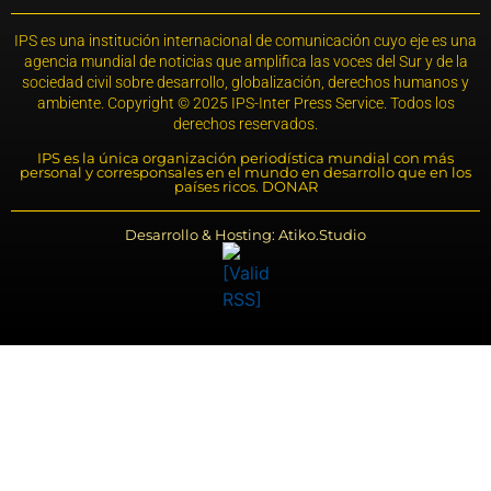
IPS es una institución internacional de comunicación cuyo eje es una
agencia mundial de noticias que amplifica las voces del Sur y de la
sociedad civil sobre desarrollo, globalización, derechos humanos y
ambiente. Copyright © 2025 IPS-Inter Press Service. Todos los
derechos reservados.
IPS es la única organización periodística mundial con más
personal y corresponsales en el mundo en desarrollo que en los
países ricos. DONAR
Desarrollo & Hosting: Atiko.Studio