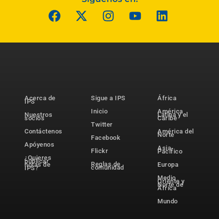
Acerca de
Sigue a IPS
África
IPS
Inicio
América
Nuestros
Latina y el
socios
Caribe
Twitter
Contáctenos
América del
Norte
Facebook
Apóyenos
Asia-
Flickr
Pacífico
¿Quieres
publicar
Reglas de
notas de
Europa
comunidad
IPS?
Medio
Oriente y
Norte de
África
Mundo