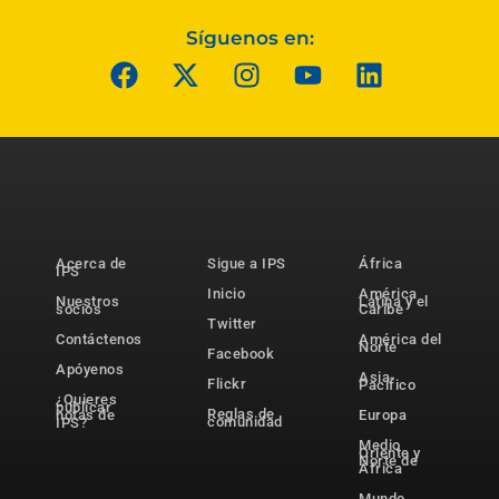
Síguenos en:
Acerca de
Sigue a IPS
África
IPS
Inicio
América
Nuestros
Latina y el
socios
Caribe
Twitter
Contáctenos
América del
Norte
Facebook
Apóyenos
Asia-
Flickr
Pacífico
¿Quieres
publicar
Reglas de
notas de
Europa
comunidad
IPS?
Medio
Oriente y
Norte de
África
Mundo