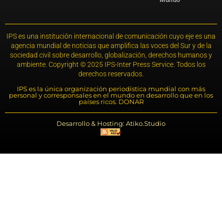
IPS es una institución internacional de comunicación cuyo eje es una
agencia mundial de noticias que amplifica las voces del Sur y de la
sociedad civil sobre desarrollo, globalización, derechos humanos y
ambiente. Copyright © 2025 IPS-Inter Press Service. Todos los
derechos reservados.
IPS es la única organización periodística mundial con más
personal y corresponsales en el mundo en desarrollo que en los
países ricos. DONAR
Desarrollo & Hosting: Atiko.Studio