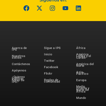
Síguenos en:
Acerca de
Sigue a IPS
África
IPS
Inicio
América
Nuestros
Latina y el
socios
Caribe
Twitter
Contáctenos
América del
Norte
Facebook
Apóyenos
Asia-
Flickr
Pacífico
¿Quieres
publicar
Reglas de
notas de
Europa
comunidad
IPS?
Medio
Oriente y
Norte de
África
Mundo