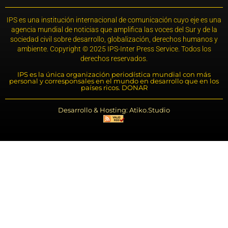
IPS es una institución internacional de comunicación cuyo eje es una
agencia mundial de noticias que amplifica las voces del Sur y de la
sociedad civil sobre desarrollo, globalización, derechos humanos y
ambiente. Copyright © 2025 IPS-Inter Press Service. Todos los
derechos reservados.
IPS es la única organización periodística mundial con más
personal y corresponsales en el mundo en desarrollo que en los
países ricos. DONAR
Desarrollo & Hosting: Atiko.Studio