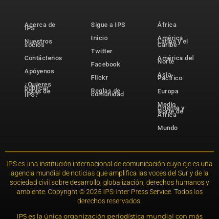
Acerca de
Sigue a IPS
África
IPS
Inicio
América
Nuestros
Latina y el
socios
Caribe
Twitter
Contáctenos
América del
Norte
Facebook
Apóyenos
Asia-
Flickr
Pacífico
¿Quieres
publicar
Reglas de
notas de
Europa
comunidad
IPS?
Medio
Oriente y
Norte de
África
Mundo
IPS es una institución internacional de comunicación cuyo eje es una
agencia mundial de noticias que amplifica las voces del Sur y de la
sociedad civil sobre desarrollo, globalización, derechos humanos y
ambiente. Copyright © 2025 IPS-Inter Press Service. Todos los
derechos reservados.
IPS es la única organización periodística mundial con más