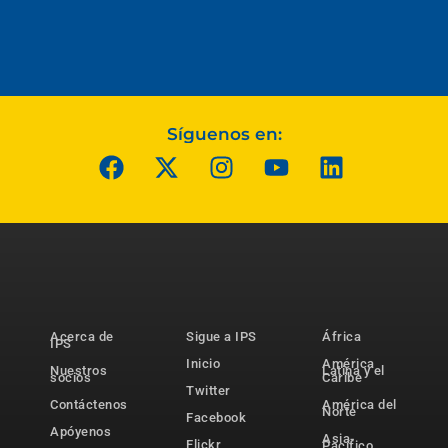
Síguenos en:
Acerca de
Sigue a IPS
África
IPS
Inicio
América
Nuestros
Latina y el
socios
Caribe
Twitter
Contáctenos
América del
Norte
Facebook
Apóyenos
Asia-
Flickr
Pacífico