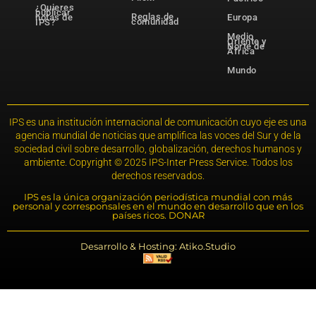
¿Quieres
publicar
Reglas de
notas de
Europa
comunidad
IPS?
Medio
Oriente y
Norte de
África
Mundo
IPS es una institución internacional de comunicación cuyo eje es una
agencia mundial de noticias que amplifica las voces del Sur y de la
sociedad civil sobre desarrollo, globalización, derechos humanos y
ambiente. Copyright © 2025 IPS-Inter Press Service. Todos los
derechos reservados.
IPS es la única organización periodística mundial con más
personal y corresponsales en el mundo en desarrollo que en los
países ricos. DONAR
Desarrollo & Hosting: Atiko.Studio