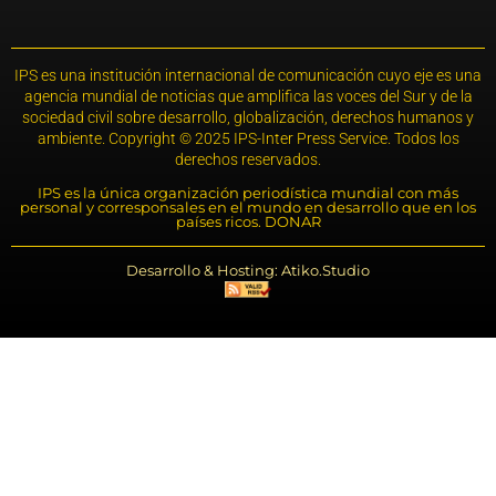
IPS es una institución internacional de comunicación cuyo eje es una
agencia mundial de noticias que amplifica las voces del Sur y de la
sociedad civil sobre desarrollo, globalización, derechos humanos y
ambiente. Copyright © 2025 IPS-Inter Press Service. Todos los
derechos reservados.
IPS es la única organización periodística mundial con más
personal y corresponsales en el mundo en desarrollo que en los
países ricos. DONAR
Desarrollo & Hosting: Atiko.Studio