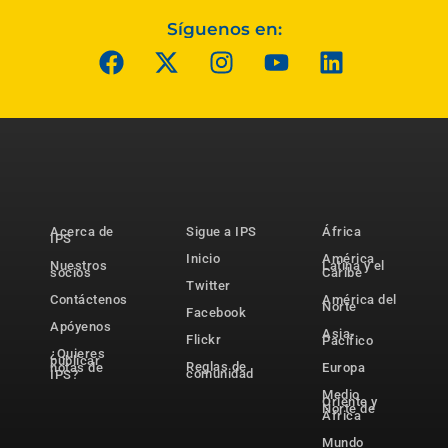
Síguenos en:
Acerca de
Sigue a IPS
África
IPS
Inicio
América
Nuestros
Latina y el
socios
Caribe
Twitter
Contáctenos
América del
Norte
Facebook
Apóyenos
Asia-
Flickr
Pacífico
¿Quieres
publicar
Reglas de
notas de
Europa
comunidad
IPS?
Medio
Oriente y
Norte de
África
Mundo