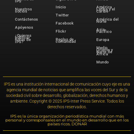
IPS
Inicio
América
Nuestros
Latina y el
socios
Caribe
Twitter
Contáctenos
América del
Norte
Facebook
Apóyenos
Asia-
Flickr
Pacífico
¿Quieres
publicar
Reglas de
notas de
Europa
comunidad
IPS?
Medio
Oriente y
Norte de
África
Mundo
IPS es una institución internacional de comunicación cuyo eje es una
agencia mundial de noticias que amplifica las voces del Sur y de la
sociedad civil sobre desarrollo, globalización, derechos humanos y
ambiente. Copyright © 2025 IPS-Inter Press Service. Todos los
derechos reservados.
IPS es la única organización periodística mundial con más
personal y corresponsales en el mundo en desarrollo que en los
países ricos. DONAR