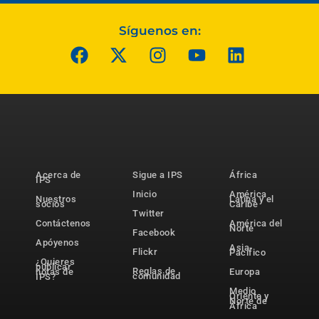
Síguenos en:
Acerca de
Sigue a IPS
África
IPS
Inicio
América
Nuestros
Latina y el
socios
Caribe
Twitter
Contáctenos
América del
Norte
Facebook
Apóyenos
Asia-
Flickr
Pacífico
¿Quieres
publicar
Reglas de
notas de
Europa
comunidad
IPS?
Medio
Oriente y
Norte de
África