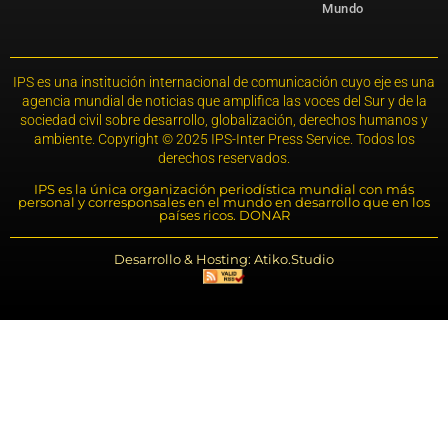
Mundo
IPS es una institución internacional de comunicación cuyo eje es una
agencia mundial de noticias que amplifica las voces del Sur y de la
sociedad civil sobre desarrollo, globalización, derechos humanos y
ambiente. Copyright © 2025 IPS-Inter Press Service. Todos los
derechos reservados.
IPS es la única organización periodística mundial con más
personal y corresponsales en el mundo en desarrollo que en los
países ricos. DONAR
Desarrollo & Hosting: Atiko.Studio