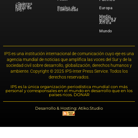
¿Quieres
publicar
Reglas de
notas de
Europa
comunidad
IPS?
Medio
Oriente y
Norte de
África
Mundo
IPS es una institución internacional de comunicación cuyo eje es una
agencia mundial de noticias que amplifica las voces del Sur y de la
sociedad civil sobre desarrollo, globalización, derechos humanos y
ambiente. Copyright © 2025 IPS-Inter Press Service. Todos los
derechos reservados.
IPS es la única organización periodística mundial con más
personal y corresponsales en el mundo en desarrollo que en los
países ricos. DONAR
Desarrollo & Hosting: Atiko.Studio