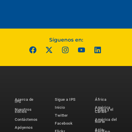
Síguenos en:
Acerca de
Sigue a IPS
África
IPS
Inicio
América
Nuestros
Latina y el
socios
Caribe
Twitter
Contáctenos
América del
Norte
Facebook
Apóyenos
Asia-
Flickr
Pacífico