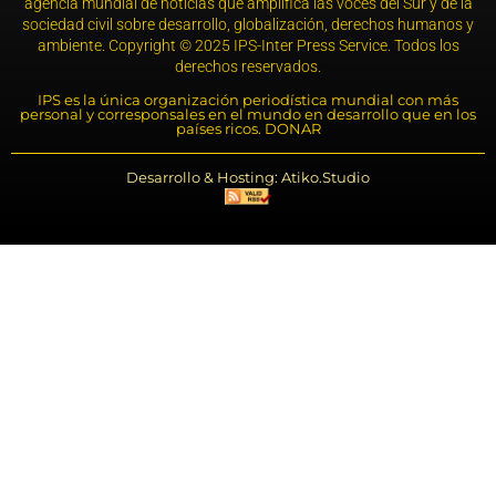
agencia mundial de noticias que amplifica las voces del Sur y de la
sociedad civil sobre desarrollo, globalización, derechos humanos y
ambiente. Copyright © 2025 IPS-Inter Press Service. Todos los
derechos reservados.
IPS es la única organización periodística mundial con más
personal y corresponsales en el mundo en desarrollo que en los
países ricos. DONAR
Desarrollo & Hosting: Atiko.Studio