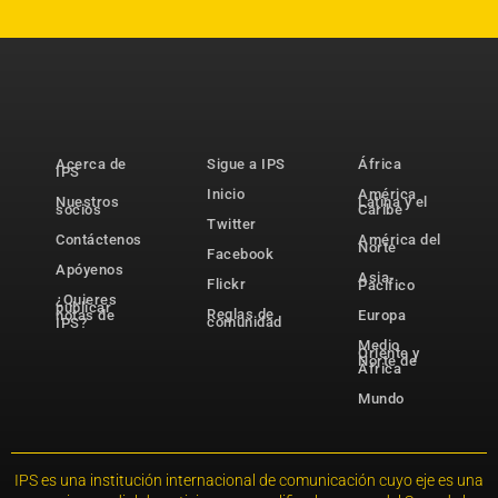
Acerca de
Sigue a IPS
África
IPS
Inicio
América
Nuestros
Latina y el
socios
Caribe
Twitter
Contáctenos
América del
Norte
Facebook
Apóyenos
Asia-
Flickr
Pacífico
¿Quieres
publicar
Reglas de
notas de
Europa
comunidad
IPS?
Medio
Oriente y
Norte de
África
Mundo
IPS es una institución internacional de comunicación cuyo eje es una